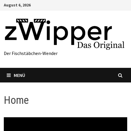
Zurück
August 6, 2026
zum
Inhalt
Der Fischstäbchen-Wender
MENÜ
Home